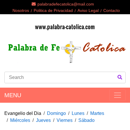
palabradefecatolica@mail.com
Nosotros
Politica de Privacidad
Aviso Legal
Contacto
MENU
Evangelio del Dia
Domingo
Lunes
Martes
Miércoles
Jueves
Viernes
Sábado