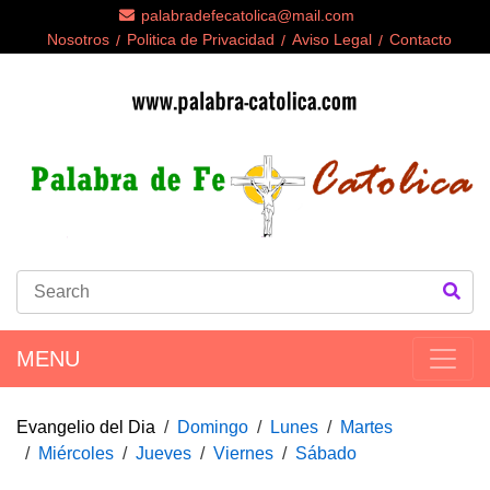
palabradefecatolica@mail.com
Nosotros
Politica de Privacidad
Aviso Legal
Contacto
MENU
Evangelio del Dia
Domingo
Lunes
Martes
Miércoles
Jueves
Viernes
Sábado