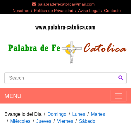
palabradefecatolica@mail.com
Nosotros
Politica de Privacidad
Aviso Legal
Contacto
MENU
Evangelio del Dia
Domingo
Lunes
Martes
Miércoles
Jueves
Viernes
Sábado